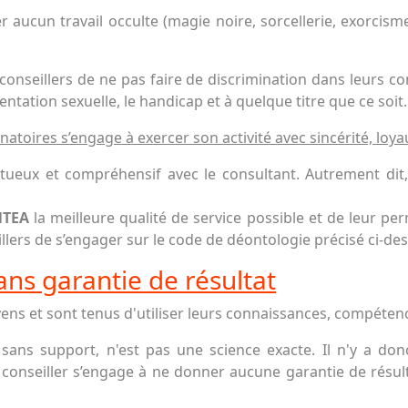
r aucun travail occulte (magie noire, sorcellerie, exorcis
onseillers de ne pas faire de discrimination dans leurs co
rientation sexuelle, le handicap et à quelque titre que ce soit.
inatoires s’engage à exercer son activité avec sincérité, loyau
pectueux et compréhensif avec le consultant. Autrement dit,
NTEA
la meilleure qualité de service possible et de leur per
ers de s’engager sur le code de déontologie précisé ci-des
ns garantie de résultat
ens et sont tenus d'utiliser leurs connaissances, compéten
ou sans support, n'est pas une science exacte. Il n'y a do
conseiller s’engage à ne donner aucune garantie de résulta