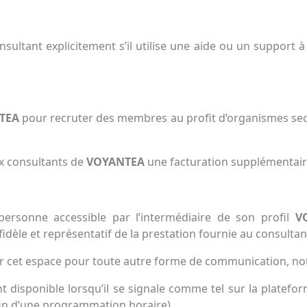
nsultant explicitement s’il utilise une aide ou un support à
TEA
pour recruter des membres au profit d’organismes sect
ux consultants de
VOYANTEA
une facturation supplémentair
 personne accessible par l’intermédiaire de son profil
V
dèle et représentatif de la prestation fournie au consultan
ser cet espace pour toute autre forme de communication, n
nt disponible lorsqu’il se signale comme tel sur la platef
 fin d’une programmation horaire).