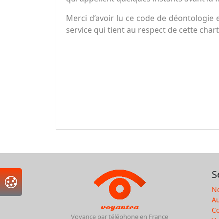
Merci d’avoir lu ce code de déontologie 
service qui tient au respect de cette char
S
No
Au
voyantea
Co
Voyance par téléphone en France