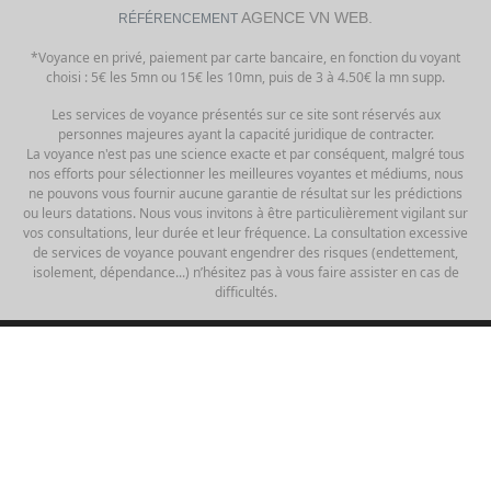
AGENCE VN WEB.
RÉFÉRENCEMENT
*Voyance en privé, paiement par carte bancaire, en fonction du voyant
choisi : 5€ les 5mn ou 15€ les 10mn, puis de 3 à 4.50€ la mn supp.
Les services de voyance présentés sur ce site sont réservés aux
personnes majeures ayant la capacité juridique de contracter.
La voyance n'est pas une science exacte et par conséquent, malgré tous
nos efforts pour sélectionner les meilleures voyantes et médiums, nous
ne pouvons vous fournir aucune garantie de résultat sur les prédictions
ou leurs datations. Nous vous invitons à être particulièrement vigilant sur
vos consultations, leur durée et leur fréquence. La consultation excessive
de services de voyance pouvant engendrer des risques (endettement,
isolement, dépendance...) n’hésitez pas à vous faire assister en cas de
difficultés.