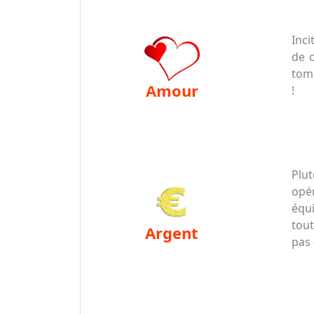
Inci
de 
tomb
amour
!
Plut
opér
équ
tout
argent
pas 