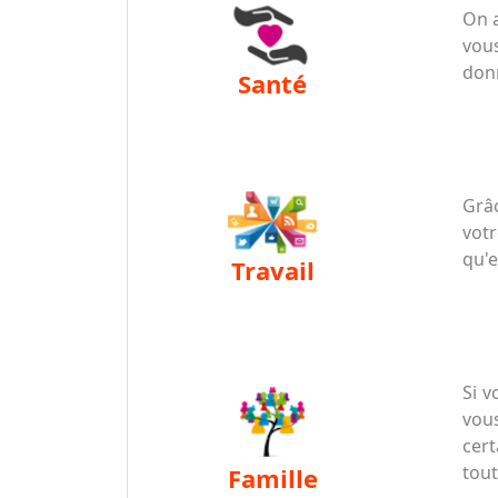
On a
vous
donn
santé
Grâc
votr
qu'e
travail
Si v
vous
cert
tout
famille