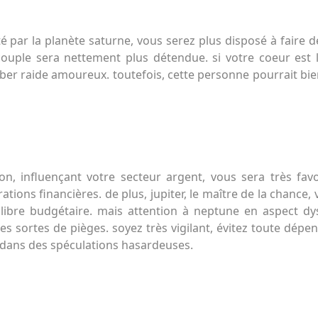
té par la planète saturne, vous serez plus disposé à faire 
couple sera nettement plus détendue. si votre coeur est 
er raide amoureux. toutefois, cette personne pourrait bien
on, influençant votre secteur argent, vous sera très fav
ations financières. de plus, jupiter, le maître de la chance
ilibre budgétaire. mais attention à neptune en aspect d
es sortes de pièges. soyez très vigilant, évitez toute dépe
dans des spéculations hasardeuses.